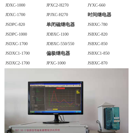
JDXC-1000
JPXC2-H270
JYXC-660
时间继电器
JDXC-1700
JPJXC-H270
单闭磁继电器
JSDPC-820
JSBXC-780
JSDPC-1000
JDBXC-1100
JSBXC-820
JSDXC-1700
JDBXC-550/550
JSBXC-850
偏极继电器
JSDXC1-1700
JSBXC1-850
JSDXC2-1700
JPXC-1000
JSBXC-870