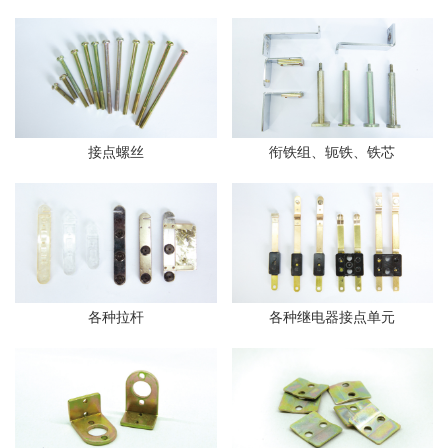
接点螺丝
衔铁组、轭铁、铁芯
各种拉杆
各种继电器接点单元