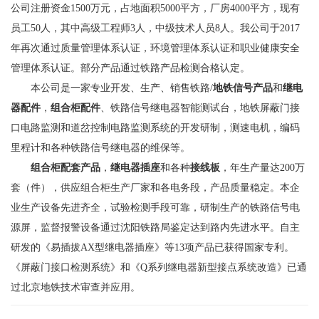
公司注册资金1500万元，占地面积5000平方，厂房4000平方，现有
员工50人，其中高级工程师3人，中级技术人员8人。我公司于2017
年再次通过质量管理体系认证，环境管理体系认证和职业健康安全
管理体系认证。部分产品通过铁路产品检测合格认定。
本公司是一家专业开发、生产、销售铁路/
地铁信号产品
和
继电
器配件
，
组合柜配件
、铁路信号继电器智能测试台，地铁屏蔽门接
口电路监测和道岔控制电路监测系统的开发研制，测速电机，编码
里程计和各种铁路信号继电器的维保等。
组合柜配套产品
，
继电器插座
和各种
接线板
，年生产量达200万
套（件），供应组合柜生产厂家和各电务段，产品质量稳定。本企
业生产设备先进齐全，试验检测手段可靠，研制生产的铁路信号电
源屏，监督报警设备通过沈阳铁路局鉴定达到路内先进水平。自主
研发的《易插拔AX型继电器插座》等13项产品已获得国家专利。
《屏蔽门接口检测系统》和《Q系列继电器新型接点系统改造》已通
过北京地铁技术审查并应用。